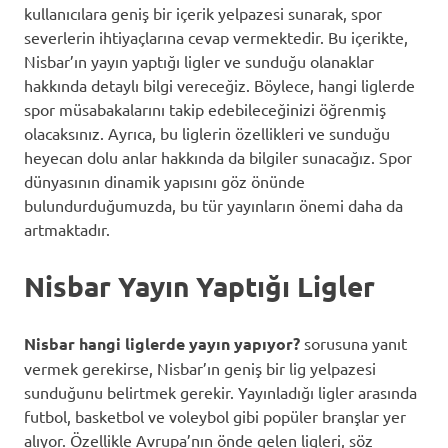
kullanıcılara geniş bir içerik yelpazesi sunarak, spor
severlerin ihtiyaçlarına cevap vermektedir. Bu içerikte,
Nisbar’ın yayın yaptığı ligler ve sunduğu olanaklar
hakkında detaylı bilgi vereceğiz. Böylece, hangi liglerde
spor müsabakalarını takip edebileceğinizi öğrenmiş
olacaksınız. Ayrıca, bu liglerin özellikleri ve sunduğu
heyecan dolu anlar hakkında da bilgiler sunacağız. Spor
dünyasının dinamik yapısını göz önünde
bulundurduğumuzda, bu tür yayınların önemi daha da
artmaktadır.
Nisbar Yayın Yaptığı Ligler
Nisbar hangi liglerde yayın yapıyor?
sorusuna yanıt
vermek gerekirse, Nisbar’ın geniş bir lig yelpazesi
sunduğunu belirtmek gerekir. Yayınladığı ligler arasında
futbol, basketbol ve voleybol gibi popüler branşlar yer
alıyor. Özellikle Avrupa’nın önde gelen ligleri, söz