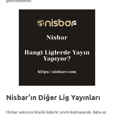
getirmektedir.
Nisbar’ın Diğer Lig Yayınları
Nisbar yalnızca büyük liglerle sınırlı kalmayarak, daha az