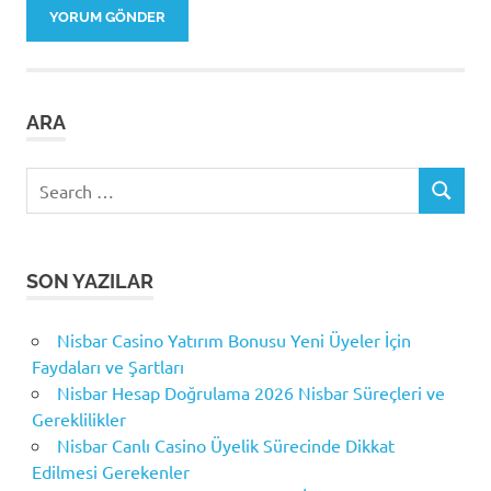
ARA
Search
SEARCH
for:
SON YAZILAR
Nisbar Casino Yatırım Bonusu Yeni Üyeler İçin
Faydaları ve Şartları
Nisbar Hesap Doğrulama 2026 Nisbar Süreçleri ve
Gereklilikler
Nisbar Canlı Casino Üyelik Sürecinde Dikkat
Edilmesi Gerekenler