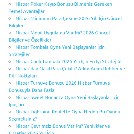
Nisbar Poker Kayıp Bonusu Bilmeniz Gereken
Temel Avantajlar
Nisbar Minimum Para Çekme 2026 Yılı İçin Güncel
Bilgiler
Nisbar Mobil Uygulama Var Mı? 2026 Güncel
Bilgiler ve Özellikler
Nisbar Tombala Oyna Yeni Başlayanlar İçin
Stratejiler
Nisbar Canlı Tombala 2026 Yılı İçin En İyi Stratejiler
Nisbar’dan Nasıl Para Çekilir? Adım Adım Rehber ve
Püf Noktaları
Nisbar Turnuva Bonusu 2026 Nisbar Turnuva
Bonusuyla Daha Fazla
Nisbar Sweet Bonanza Oyna Yeni Başlayanlar İçin
İpuçları
Nisbar Lightning Roulette Oyna Neden Bu Oyunu
Seçmelisiniz?
Nisbar Çevrimsiz Bonus Var Mı? Yenilikler ve
Fırsatlar 2026 Yılı İçin