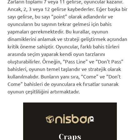
Zarların toplamı 7 veya 11 gelirse, oyuncular kazanır.
Ancak, 2, 3 veya 12 gelirse kaybederler. Eğer başka bir
sayı gelirse, bu sayı “point” olarak adlandırılır ve
oyuncuların bu sayının tekrar gelmesi için bahis
yapmaları gerekmektedir. Bu kurallar, oyunun
dinamiklerini anlamak ve strateji geliştirmek açısından
kritik öneme sahiptir. Oyuncular, farklı bahis türleri
arasında seçim yaparak kendi oyun tarzlarını
oluşturabilirler. Örneğin, “Pass Line” ve “Don’t Pass”
bahisleri, oyunun temel taşlarıdır ve stratejik olarak
kullanılmalıdır. Bunların yanı sıra, “Come” ve “Don’t
Come” bahisleri de oyunculara ek fırsatlar sunarak
oyunun çeşitliliğini artırmaktadır.