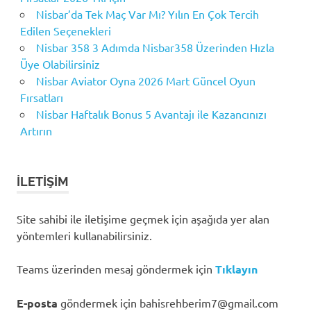
Nisbar’da Tek Maç Var Mı? Yılın En Çok Tercih
Edilen Seçenekleri
Nisbar 358 3 Adımda Nisbar358 Üzerinden Hızla
Üye Olabilirsiniz
Nisbar Aviator Oyna 2026 Mart Güncel Oyun
Fırsatları
Nisbar Haftalık Bonus 5 Avantajı ile Kazancınızı
Artırın
İLETIŞIM
Site sahibi ile iletişime geçmek için aşağıda yer alan
yöntemleri kullanabilirsiniz.
Teams üzerinden mesaj göndermek için
Tıklayın
E-posta
göndermek için
bahisrehberim7@gmail.com