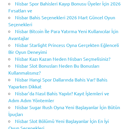
Nisbar Spor Bahisleri Kayıp Bonusu Üyeler İçin 2026
Fırsatları ve
Nisbar Bahis Seçenekleri 2026 Mart Güncel Oyun
Seçenekleri
Nisbar Bitcoin İle Para Yatırma Yeni Kullanıcılar İçin
Avantajlar
Nisbar Starlight Princess Oyna Gerçekten Eğlenceli
Bir Oyun Deneyimi
Nisbar Kazı Kazan Neden Nisbarı Seçmelisiniz?
Nisbar Slot Bonusları Neden Bu Bonusları
Kullanmalısınız?
Nisbar Hangi Spor Dallarında Bahis Var? Bahis
Yaparken Dikkat
Nisbar’da Nasıl Bahis Yapılır? Kayıt İşlemleri ve
Adım Adım Yöntemler
Nisbar Sugar Rush Oyna Yeni Başlayanlar İçin Bütün
İpuçları
Nisbar Slot Bölümü Yeni Başlayanlar İçin En İyi
Oyun Seçenekleri