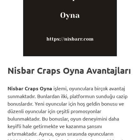
Nisbar Craps Oyna Avantajları
Nisbar Craps Oyna
işlemi, oyunculara birçok avantaj
sunmaktadır. Bunlardan ilki, platformun sunduğu cazip
bonuslardır. Yeni oyuncular için hoş geldin bonusu ve
düzenli oyuncular için çeşitli promosyonlar
bulunmaktadır. Bu bonuslar, oyun deneyimini daha
keyifli hale getirmekte ve kazanma şansını
artırmaktadır. Ayrıca, oyun sırasında oyuncuların