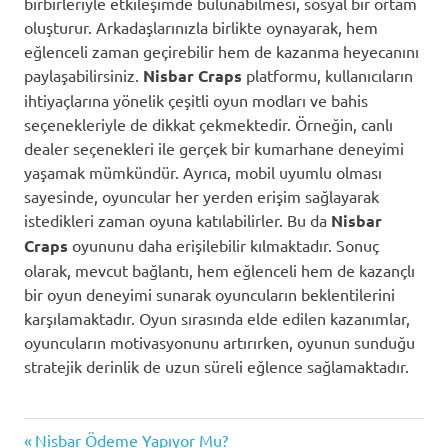
birbirleriyle etkileşimde bulunabilmesi, sosyal bir ortam
oluşturur. Arkadaşlarınızla birlikte oynayarak, hem
eğlenceli zaman geçirebilir hem de kazanma heyecanını
paylaşabilirsiniz.
Nisbar Craps
platformu, kullanıcıların
ihtiyaçlarına yönelik çeşitli oyun modları ve bahis
seçenekleriyle de dikkat çekmektedir. Örneğin, canlı
dealer seçenekleri ile gerçek bir kumarhane deneyimi
yaşamak mümkündür. Ayrıca, mobil uyumlu olması
sayesinde, oyuncular her yerden erişim sağlayarak
istedikleri zaman oyuna katılabilirler. Bu da
Nisbar
Craps
oyununu daha erişilebilir kılmaktadır. Sonuç
olarak, mevcut bağlantı, hem eğlenceli hem de kazançlı
bir oyun deneyimi sunarak oyuncuların beklentilerini
karşılamaktadır. Oyun sırasında elde edilen kazanımlar,
oyuncuların motivasyonunu artırırken, oyunun sunduğu
stratejik derinlik de uzun süreli eğlence sağlamaktadır.
Çevrimiçi
Previous
Yazı
Nisbar Ödeme Yapıyor Mu?