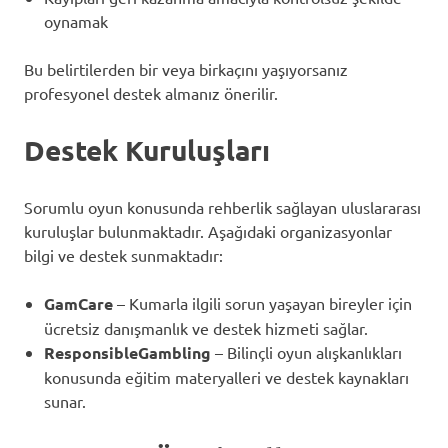
oynamak
Bu belirtilerden bir veya birkaçını yaşıyorsanız
profesyonel destek almanız önerilir.
Destek Kuruluşları
Sorumlu oyun konusunda rehberlik sağlayan uluslararası
kuruluşlar bulunmaktadır. Aşağıdaki organizasyonlar
bilgi ve destek sunmaktadır:
GamCare
– Kumarla ilgili sorun yaşayan bireyler için
ücretsiz danışmanlık ve destek hizmeti sağlar.
ResponsibleGambling
– Bilinçli oyun alışkanlıkları
konusunda eğitim materyalleri ve destek kaynakları
sunar.