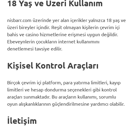
18 Yaş ve Üzeri Kullanım
nisbarr.com üzerinde yer alan içerikler yalnızca 18 yaş ve
üzeri bireyler içindir. Reşit olmayan kişilerin çevrim içi
bahis ve casino hizmetlerine erişmesi uygun değildir.
Ebeveynlerin çocukların internet kullanımını
denetlemesi tavsiye edilir.
Kişisel Kontrol Araçları
Birçok çevrim içi platform, para yatırma limitleri, kayıp
limitleri ve hesap dondurma seçenekleri gibi kontrol
araçları sunmaktadır. Bu araçların kullanımı, sorumlu
oyun alışkanlıklarının güçlendirilmesine yardımcı olabilir.
İletişim