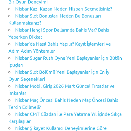
Bir Oyun Deneyimi
Nisbar Kazı Kazan Neden Nisbarı Seçmelisiniz?
Nisbar Slot Bonusları Neden Bu Bonusları
Kullanmalısınız?
Nisbar Hangi Spor Dallarında Bahis Var? Bahis
Yaparken Dikkat
Nisbar’da Nasıl Bahis Yapılır? Kayıt İşlemleri ve
Adım Adım Yöntemler
Nisbar Sugar Rush Oyna Yeni Başlayanlar İçin Bütün
İpuçları
Nisbar Slot Bölümü Yeni Başlayanlar İçin En İyi
Oyun Seçenekleri
Nisbar Mobil Giriş 2026 Mart Güncel Fırsatlar ve
İmkanlar
Nisbar Maç Öncesi Bahis Neden Maç Öncesi Bahis
Tercih Edilmeli?
Nisbar CMT Cüzdan İle Para Yatırma Yıl İçinde Sıkça
Karşılaşılan
Nisbar Şikayet Kullanıcı Deneyimlerine Göre