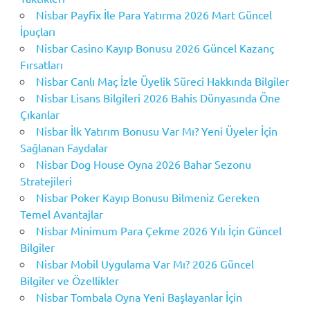
Nisbar Payfix İle Para Yatırma 2026 Mart Güncel
İpuçları
Nisbar Casino Kayıp Bonusu 2026 Güncel Kazanç
Fırsatları
Nisbar Canlı Maç İzle Üyelik Süreci Hakkında Bilgiler
Nisbar Lisans Bilgileri 2026 Bahis Dünyasında Öne
Çıkanlar
Nisbar İlk Yatırım Bonusu Var Mı? Yeni Üyeler İçin
Sağlanan Faydalar
Nisbar Dog House Oyna 2026 Bahar Sezonu
Stratejileri
Nisbar Poker Kayıp Bonusu Bilmeniz Gereken
Temel Avantajlar
Nisbar Minimum Para Çekme 2026 Yılı İçin Güncel
Bilgiler
Nisbar Mobil Uygulama Var Mı? 2026 Güncel
Bilgiler ve Özellikler
Nisbar Tombala Oyna Yeni Başlayanlar İçin