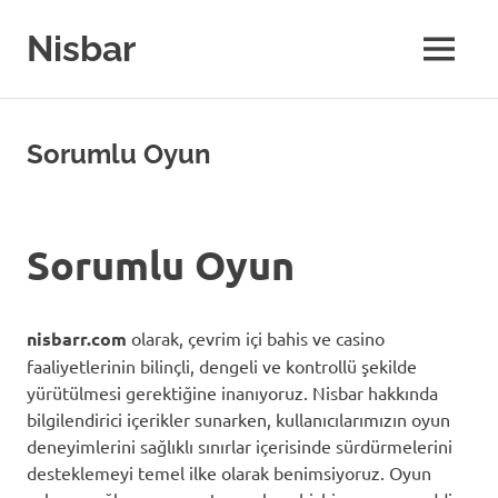
Skip
to
Nisbar
MENU
content
Sorumlu Oyun
Sorumlu Oyun
nisbarr.com
olarak, çevrim içi bahis ve casino
faaliyetlerinin bilinçli, dengeli ve kontrollü şekilde
yürütülmesi gerektiğine inanıyoruz. Nisbar hakkında
bilgilendirici içerikler sunarken, kullanıcılarımızın oyun
deneyimlerini sağlıklı sınırlar içerisinde sürdürmelerini
desteklemeyi temel ilke olarak benimsiyoruz. Oyun