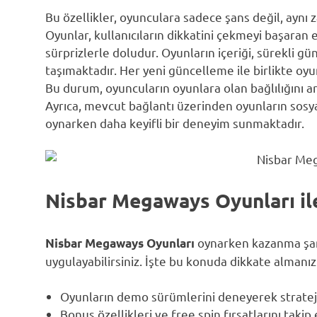
Bu özellikler, oyunculara sadece şans değil, aynı
Oyunlar, kullanıcıların dikkatini çekmeyi başaran
sürprizlerle doludur. Oyunların içeriği, sürekli gü
taşımaktadır. Her yeni güncelleme ile birlikte oy
Bu durum, oyuncuların oyunlara olan bağlılığını ar
Ayrıca, mevcut bağlantı üzerinden oyunların sosyal
oynarken daha keyifli bir deneyim sunmaktadır.
Nisbar Megaways Oyunları il
oynarken kazanma şansı
Nisbar Megaways Oyunları
uygulayabilirsiniz. İşte bu konuda dikkate almanı
Oyunların demo sürümlerini deneyerek stratejin
Bonus özellikleri ve free spin fırsatlarını takip