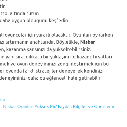
tin
ntrol altında tutun
e daha uygun olduğunu keşfedin
 oyuncular için yararlı olacaktır. Oyunları oynarken
zı artırmanın anahtarıdır. Böylelikle,
Nisbar
en, kazanma şansınızı da yükseltebilirsiniz.
 yanı sıra, dikkatli bir yaklaşım ile kazanç fırsatları
lemek ve oyun deneyiminizi zenginleştirmek için bu
er oyunda farklı stratejiler deneyerek kendinizi
deneyiminizi daha da eğlenceli hale getirebilir.
ları
Next
Nisbar Oranları Yüksek Mı? Faydalı Bilgiler ve Öneriler
Post: