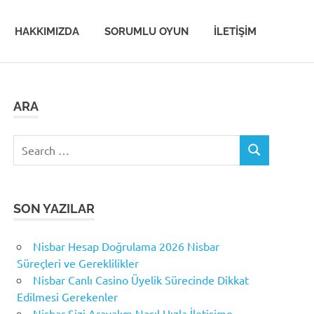
HAKKIMIZDA
SORUMLU OYUN
İLETIŞIM
ARA
Search
SEARCH
for:
SON YAZILAR
Nisbar Hesap Doğrulama 2026 Nisbar
Süreçleri ve Gereklilikler
Nisbar Canlı Casino Üyelik Sürecinde Dikkat
Edilmesi Gerekenler
Nisbar Sizi Arayalım Nasıl Hızla İletişime