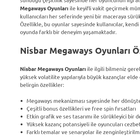
ile keyifli vakit geçirmek m
Megaways Oyunları
kullanıcıları her seferinde yeni bir maceraya sür
Özellikle, bu oyunlar sayesinde kullanıcılar, kendi 
oyunda farklı bir deneyim yaşamaktadır.
Nisbar Megaways Oyunları Öz
ile ilgili bilmeniz ge
Nisbar Megaways Oyunları
yüksek volatilite yapılarıyla büyük kazançlar elde 
belirgin özellikler:
Megaways mekanizması sayesinde her dönüşte 
Çeşitli bonus özellikleri ve free spin fırsatları
Etkin grafik ve ses tasarımı ile sürükleyici bir
Yüksek kazanç potansiyeli ile oyuncuları cezb
Farklı temalar ve senaryolar ile zenginleştiril