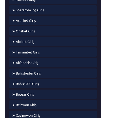
➤ Sheratonking Giriş
➤ Acarbet Giriş
➤ Orisbet Giriş
➤ Alobet Giriş
➤ Tamambet Giriş
➤ Alfabahis Giriş
➤ Bahisbudur Giriş
➤ Bahis1000 Giriş
➤ Betgar Giriş
➤ Beinwon Giriş
➤ Casinowon Giriş