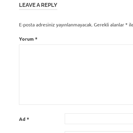
Kazanç
LEAVE A REPLY
Fırsatları
E-posta adresiniz yayınlanmayacak.
Gerekli alanlar
*
il
Yorum
*
Ad
*