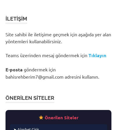
İLETIŞIM
Site sahibi ile iletişime geçmek için aşağıda yer alan
yöntemleri kullanabilirsiniz.
Teams üzerinden mesaj göndermek için
Tıklayın
E-posta
göndermek için
bahisrehberim7@gmail.com
adresini kullanın.
ÖNERILEN SITELER
Önerilen Siteler
➤ Ajaxbet Giriş