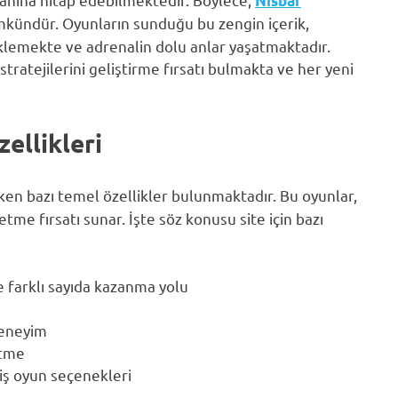
Nisbar
ümkündür. Oyunların sunduğu bu zengin içerik,
üklemekte ve adrenalin dolu anlar yaşatmaktadır.
stratejilerini geliştirme fırsatı bulmakta ve her yeni
ellikleri
reken bazı temel özellikler bulunmaktadır. Bu oyunlar,
etme fırsatı sunar. İşte söz konusu site için bazı
farklı sayıda kazanma yolu
 deneyim
etme
miş oyun seçenekleri