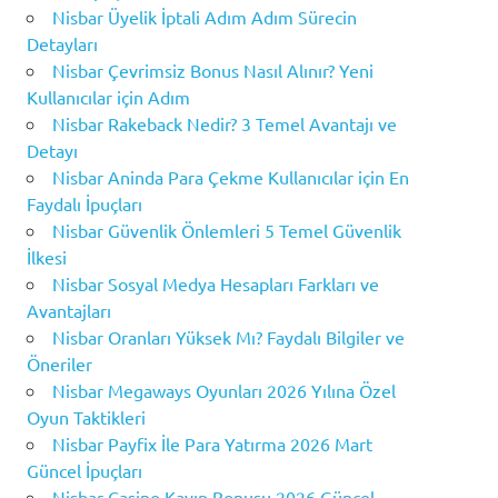
Nisbar Üyelik İptali Adım Adım Sürecin
Detayları
Nisbar Çevrimsiz Bonus Nasıl Alınır? Yeni
Kullanıcılar için Adım
Nisbar Rakeback Nedir? 3 Temel Avantajı ve
Detayı
Nisbar Aninda Para Çekme Kullanıcılar için En
Faydalı İpuçları
Nisbar Güvenlik Önlemleri 5 Temel Güvenlik
İlkesi
Nisbar Sosyal Medya Hesapları Farkları ve
Avantajları
Nisbar Oranları Yüksek Mı? Faydalı Bilgiler ve
Öneriler
Nisbar Megaways Oyunları 2026 Yılına Özel
Oyun Taktikleri
Nisbar Payfix İle Para Yatırma 2026 Mart
Güncel İpuçları
Nisbar Casino Kayıp Bonusu 2026 Güncel