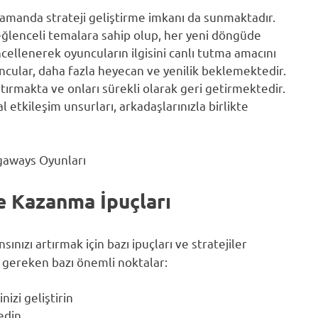
 zamanda strateji geliştirme imkanı da sunmaktadır.
 eğlenceli temalara sahip olup, her yeni döngüde
ncellenerek oyuncuların ilgisini canlı tutma amacını
uncular, daha fazla heyecan ve yenilik beklemektedir.
tırmakta ve onları sürekli olarak geri getirmektedir.
 etkileşim unsurları, arkadaşlarınızla birlikte
e Kazanma İpuçları
nızı artırmak için bazı ipuçları ve stratejiler
z gereken bazı önemli noktalar:
izi geliştirin
 edin