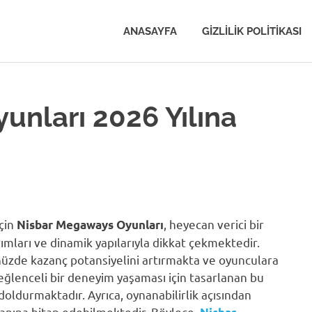
ANASAYFA
GIZLILIK POLITIKASI
nları 2026 Yılına
çin
, heyecan verici bir
Nisbar Megaways Oyunları
ımları ve dinamik yapılarıyla dikkat çekmektedir.
de kazanç potansiyelini artırmakta ve oyunculara
 eğlenceli bir deneyim yaşaması için tasarlanan bu
 doldurmaktadır. Ayrıca, oynanabilirlik açısından
lanına hitap edebilmektedir. Böylece,