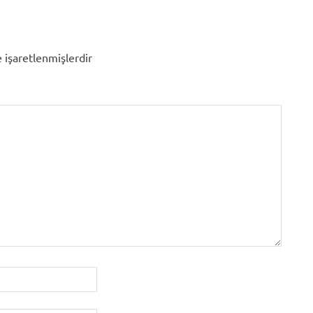
e işaretlenmişlerdir