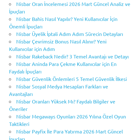
Nisbar Oran İncelemesi 2026 Mart Güncel Analiz ve
İpuçları
Nisbar Bahis Nasıl Yapılır? Yeni Kullanıcılar İçin
Önemli İpuçları
Nisbar Üyelik İptali Adım Adım Sürecin Detayları
Nisbar Çevrimsiz Bonus Nasıl Alınır? Yeni
Kullanıcılar için Adım
Nisbar Rakeback Nedir? 3 Temel Avantajı ve Detayı
Nisbar Aninda Para Çekme Kullanıcılar için En
Faydalı İpuçları
Nisbar Güvenlik Önlemleri 5 Temel Güvenlik İlkesi
Nisbar Sosyal Medya Hesapları Farkları ve
Avantajları
Nisbar Oranları Yüksek Mı? Faydalı Bilgiler ve
Öneriler
Nisbar Megaways Oyunları 2026 Yılına Özel Oyun
Taktikleri
Nisbar Payfix İle Para Yatırma 2026 Mart Güncel
İpuçları