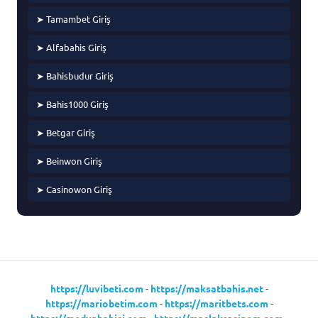
➤ Tamambet Giriş
➤ Alfabahis Giriş
➤ Bahisbudur Giriş
➤ Bahis1000 Giriş
➤ Betgar Giriş
➤ Beinwon Giriş
➤ Casinowon Giriş
https://luvibeti.com
-
https://maksatbahis.net
-
https://mariobetim.com
-
https://maritbets.com
-