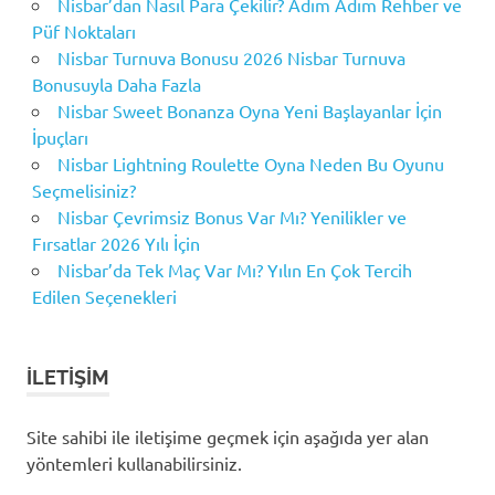
Nisbar’dan Nasıl Para Çekilir? Adım Adım Rehber ve
Püf Noktaları
Nisbar Turnuva Bonusu 2026 Nisbar Turnuva
Bonusuyla Daha Fazla
Nisbar Sweet Bonanza Oyna Yeni Başlayanlar İçin
İpuçları
Nisbar Lightning Roulette Oyna Neden Bu Oyunu
Seçmelisiniz?
Nisbar Çevrimsiz Bonus Var Mı? Yenilikler ve
Fırsatlar 2026 Yılı İçin
Nisbar’da Tek Maç Var Mı? Yılın En Çok Tercih
Edilen Seçenekleri
İLETIŞIM
Site sahibi ile iletişime geçmek için aşağıda yer alan
yöntemleri kullanabilirsiniz.