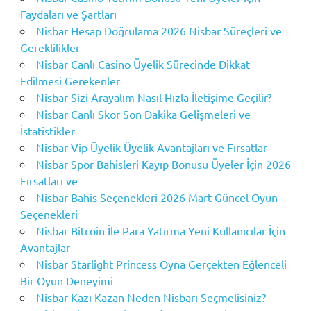
Faydaları ve Şartları
Nisbar Hesap Doğrulama 2026 Nisbar Süreçleri ve
Gereklilikler
Nisbar Canlı Casino Üyelik Sürecinde Dikkat
Edilmesi Gerekenler
Nisbar Sizi Arayalım Nasıl Hızla İletişime Geçilir?
Nisbar Canlı Skor Son Dakika Gelişmeleri ve
İstatistikler
Nisbar Vip Üyelik Üyelik Avantajları ve Fırsatlar
Nisbar Spor Bahisleri Kayıp Bonusu Üyeler İçin 2026
Fırsatları ve
Nisbar Bahis Seçenekleri 2026 Mart Güncel Oyun
Seçenekleri
Nisbar Bitcoin İle Para Yatırma Yeni Kullanıcılar İçin
Avantajlar
Nisbar Starlight Princess Oyna Gerçekten Eğlenceli
Bir Oyun Deneyimi
Nisbar Kazı Kazan Neden Nisbarı Seçmelisiniz?