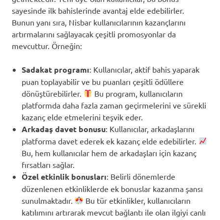
sayesinde ilk bahislerinde avantaj elde edebilirler.
Bunun yanı sıra, Nisbar kullanıcılarının kazançlarını
artırmalarını sağlayacak çeşitli promosyonlar da
mevcuttur. Örneğin:
Sadakat programı
: Kullanıcılar, aktif bahis yaparak
puan toplayabilir ve bu puanları çeşitli ödüllere
dönüştürebilirler.
Bu program, kullanıcıların
platformda daha fazla zaman geçirmelerini ve sürekli
kazanç elde etmelerini teşvik eder.
Arkadaş davet bonusu
: Kullanıcılar, arkadaşlarını
platforma davet ederek ek kazanç elde edebilirler.
Bu, hem kullanıcılar hem de arkadaşları için kazanç
fırsatları sağlar.
Özel etkinlik bonusları
: Belirli dönemlerde
düzenlenen etkinliklerde ek bonuslar kazanma şansı
sunulmaktadır.
Bu tür etkinlikler, kullanıcıların
katılımını artırarak mevcut bağlantı ile olan ilgiyi canlı