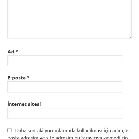
Ad
*
E-posta
*
İnternet sitesi
Daha sonraki yorumlarımda kullanılması için adım, e-
posta adresim ve site adresim bu tarayıcıya kaydedilsin.