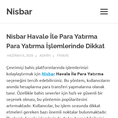
Skip
to
Nisbar
MENU
content
Nisbar Havale İle Para Yatırma
Para Yatırma İşlemlerinde Dikkat
HAZIRAN 6, 2026
ADMIN
FINANS
Çevrimiçi bahis platformlarında işlemlerinizi
kolaylaştırmak için
Nisbar
Havale İle Para Yatırma
seçeneğini tercih edebilirsiniz. Bu yöntem, kullanıcıların
anında hesaplarına para transferi yapmalarına olanak
tanır. Özellikle bahis severler için hızlı ve güvenli bir
seçenek olması, bu yöntemin popülaritesini
artırmaktadır. Kullanıcılar, bu işlem sırasında dikkat
etmeleri gereken bazı önemli noktalar bulunmaktadır.
İlk olarak, havale işlemlerinde doğru hesap bilgilerini