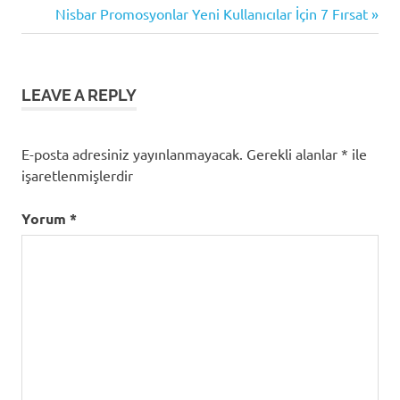
gezinmesi
Nisbar
Next
Nisbar Promosyonlar Yeni Kullanıcılar İçin 7 Fırsat
Havale
Post:
Para
Yatırma
LEAVE A REPLY
E-posta adresiniz yayınlanmayacak.
Gerekli alanlar
*
ile
işaretlenmişlerdir
Yorum
*