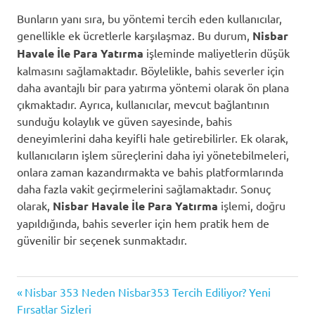
Bunların yanı sıra, bu yöntemi tercih eden kullanıcılar,
genellikle ek ücretlerle karşılaşmaz. Bu durum,
Nisbar
Havale İle Para Yatırma
işleminde maliyetlerin düşük
kalmasını sağlamaktadır. Böylelikle, bahis severler için
daha avantajlı bir para yatırma yöntemi olarak ön plana
çıkmaktadır. Ayrıca, kullanıcılar, mevcut bağlantının
sunduğu kolaylık ve güven sayesinde, bahis
deneyimlerini daha keyifli hale getirebilirler. Ek olarak,
kullanıcıların işlem süreçlerini daha iyi yönetebilmeleri,
onlara zaman kazandırmakta ve bahis platformlarında
daha fazla vakit geçirmelerini sağlamaktadır. Sonuç
olarak,
Nisbar Havale İle Para Yatırma
işlemi, doğru
yapıldığında, bahis severler için hem pratik hem de
güvenilir bir seçenek sunmaktadır.
Hızlı
Previous
Yazı
Nisbar 353 Neden Nisbar353 Tercih Ediliyor? Yeni
Transfer
Post:
Fırsatlar Sizleri