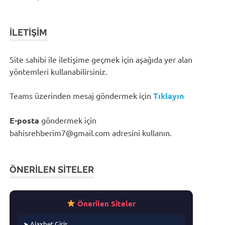
İLETIŞIM
Site sahibi ile iletişime geçmek için aşağıda yer alan
yöntemleri kullanabilirsiniz.
Teams üzerinden mesaj göndermek için
Tıklayın
E-posta
göndermek için
bahisrehberim7@gmail.com
adresini kullanın.
ÖNERILEN SITELER
Önerilen Siteler
➤ Ajaxbet Giriş