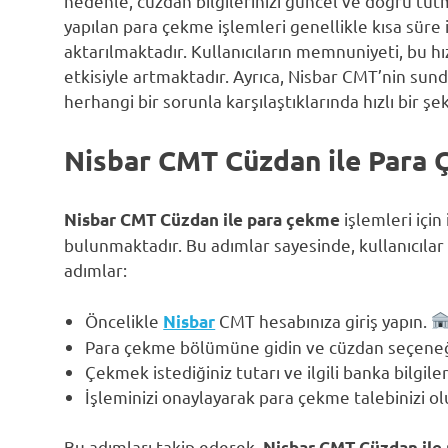
nedenle, cüzdan bilgilerinizi güncel ve doğru tu
yapılan para çekme işlemleri genellikle kısa süre
aktarılmaktadır. Kullanıcıların memnuniyeti, bu hı
etkisiyle artmaktadır. Ayrıca, Nisbar CMT’nin sund
herhangi bir sorunla karşılaştıklarında hızlı bir ş
Nisbar CMT Cüzdan ile Para 
işlemleri için
Nisbar CMT Cüzdan ile para çekme
bulunmaktadır. Bu adımlar sayesinde, kullanıcılar s
adımlar:
Öncelikle
CMT hesabınıza giriş yapın.
Nisbar
Para çekme bölümüne gidin ve cüzdan seçeneği
Çekmek istediğiniz tutarı ve ilgili banka bilgiler
İşleminizi onaylayarak para çekme talebinizi o
Bu adımları takip ederek,
Nisbar CMT Cüzdan ile