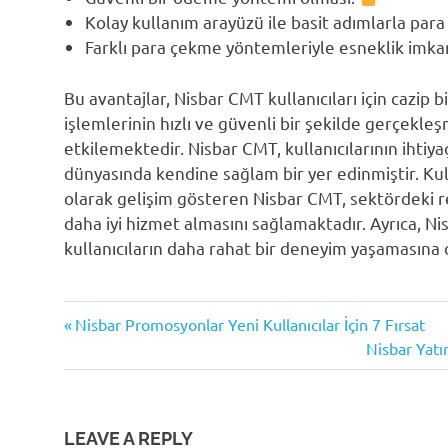
Kolay kullanım arayüzü ile basit adımlarla par
Farklı para çekme yöntemleriyle esneklik imka
Bu avantajlar, Nisbar CMT kullanıcıları için cazip 
işlemlerinin hızlı ve güvenli bir şekilde gerçekle
etkilemektedir. Nisbar CMT, kullanıcılarının ihtiy
dünyasında kendine sağlam bir yer edinmiştir. Kull
olarak gelişim gösteren Nisbar CMT, sektördeki re
daha iyi hizmet almasını sağlamaktadır. Ayrıca, Ni
kullanıcıların daha rahat bir deneyim yaşamasına o
Kullanıcı
Previous
Yazı
Nisbar Promosyonlar Yeni Kullanıcılar İçin 7 Fırsat
Destek
Post:
Next
Nisbar Yatı
gezinmesi
Nisbar
Post:
Cüzdan
Para
Çekme
LEAVE A REPLY