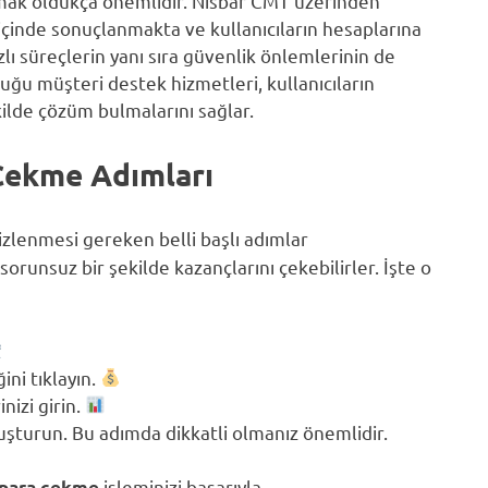
tmak oldukça önemlidir. Nisbar CMT üzerinden
 içinde sonuçlanmakta ve kullanıcıların hesaplarına
zlı süreçlerin yanı sıra güvenlik önlemlerinin de
uğu müşteri destek hizmetleri, kullanıcıların
ekilde çözüm bulmalarını sağlar.
Çekme Adımları
 izlenmesi gereken belli başlı adımlar
orunsuz bir şekilde kazançlarını çekebilirler. İşte o
ni tıklayın.
inizi girin.
luşturun. Bu adımda dikkatli olmanız önemlidir.
işleminizi başarıyla
 para çekme