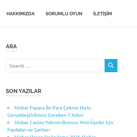
HAKKIMIZDA
SORUMLU OYUN
İLETIŞIM
ARA
Search
SEARCH
for:
SON YAZILAR
Nisbar Papara İle Para Çekme Hızla
Gerçekleştirilmesi Gereken 7 Adım
Nisbar Casino Yatırım Bonusu Yeni Üyeler İçin
Faydaları ve Şartları
Nisbar Hesap Doğrulama 2026 Nisbar