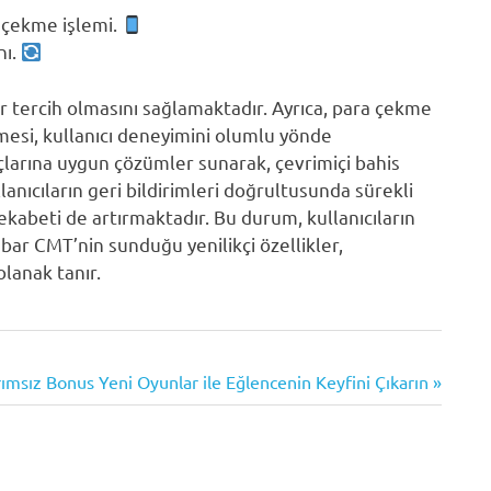
a çekme işlemi.
nı.
bir tercih olmasını sağlamaktadır. Ayrıca, para çekme
şmesi, kullanıcı deneyimini olumlu yönde
açlarına uygun çözümler sunarak, çevrimiçi bahis
anıcıların geri bildirimleri doğrultusunda sürekli
kabeti de artırmaktadır. Bu durum, kullanıcıların
sbar CMT’nin sunduğu yenilikçi özellikler,
lanak tanır.
rımsız Bonus Yeni Oyunlar ile Eğlencenin Keyfini Çıkarın