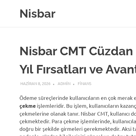
Skip
Nisbar
to
content
Nisbar CMT Cüzdan 
Yıl Fırsatları ve Avan
HAZIRAN 8, 2026
ADMIN
FINANS
Ödeme süreçlerinde kullanıcıların en çok merak e
işlemleridir. Bu işlem, kullanıcıların kazan
çekme
çekmelerine olanak tanır. Nisbar CMT, kullanıcı dos
çekmektedir. Para çekme işlemlerinde, kullanıcılar
doğru bir şekilde girmeleri gerekmektedir. Aksi ta