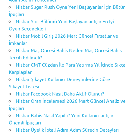
Nisbar Sugar Rush Oyna Yeni Başlayanlar İçin Bütün
İpuçları
Nisbar Slot Bölümü Yeni Başlayanlar İçin En İyi
Oyun Seçenekleri
Nisbar Mobil Giriş 2026 Mart Güncel Fırsatlar ve
İmkanlar
Nisbar Maç Öncesi Bahis Neden Maç Öncesi Bahis
Tercih Edilmeli?
Nisbar CMT Cüzdan İle Para Yatırma Yıl İçinde Sıkça
Karşılaşılan
Nisbar Şikayet Kullanıcı Deneyimlerine Göre
Şikayet Listesi
Nisbar Facebook Nasıl Daha Aktif Olunur?
Nisbar Oran İncelemesi 2026 Mart Güncel Analiz ve
İpuçları
Nisbar Bahis Nasıl Yapılır? Yeni Kullanıcılar İçin
Önemli İpuçları
Nisbar Üyelik İptali Adım Adım Sürecin Detayları