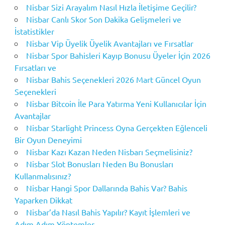
Nisbar Sizi Arayalım Nasıl Hızla İletişime Geçilir?
Nisbar Canlı Skor Son Dakika Gelişmeleri ve
İstatistikler
Nisbar Vip Üyelik Üyelik Avantajları ve Fırsatlar
Nisbar Spor Bahisleri Kayıp Bonusu Üyeler İçin 2026
Fırsatları ve
Nisbar Bahis Seçenekleri 2026 Mart Güncel Oyun
Seçenekleri
Nisbar Bitcoin İle Para Yatırma Yeni Kullanıcılar İçin
Avantajlar
Nisbar Starlight Princess Oyna Gerçekten Eğlenceli
Bir Oyun Deneyimi
Nisbar Kazı Kazan Neden Nisbarı Seçmelisiniz?
Nisbar Slot Bonusları Neden Bu Bonusları
Kullanmalısınız?
Nisbar Hangi Spor Dallarında Bahis Var? Bahis
Yaparken Dikkat
Nisbar’da Nasıl Bahis Yapılır? Kayıt İşlemleri ve
Adım Adım Yöntemler