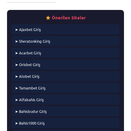
Önerilen Siteler
➤ Ajaxbet Giriş
➤ Sheratonking Giriş
➤ Acarbet Giriş
➤ Orisbet Giriş
➤ Alobet Giriş
➤ Tamambet Giriş
➤ Alfabahis Giriş
➤ Bahisbudur Giriş
➤ Bahis1000 Giriş