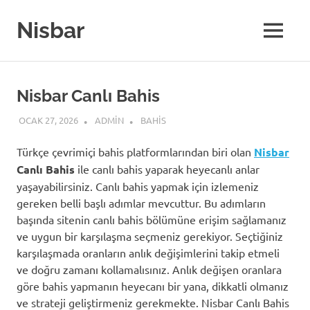
Skip
to
Nisbar
MENU
content
Nisbar Canlı Bahis
OCAK 27, 2026
ADMIN
BAHIS
Türkçe çevrimiçi bahis platformlarından biri olan
Nisbar
Canlı Bahis
ile canlı bahis yaparak heyecanlı anlar
yaşayabilirsiniz. Canlı bahis yapmak için izlemeniz
gereken belli başlı adımlar mevcuttur. Bu adımların
başında sitenin canlı bahis bölümüne erişim sağlamanız
ve uygun bir karşılaşma seçmeniz gerekiyor. Seçtiğiniz
karşılaşmada oranların anlık değişimlerini takip etmeli
ve doğru zamanı kollamalısınız. Anlık değişen oranlara
göre bahis yapmanın heyecanı bir yana, dikkatli olmanız
ve strateji geliştirmeniz gerekmekte. Nisbar Canlı Bahis