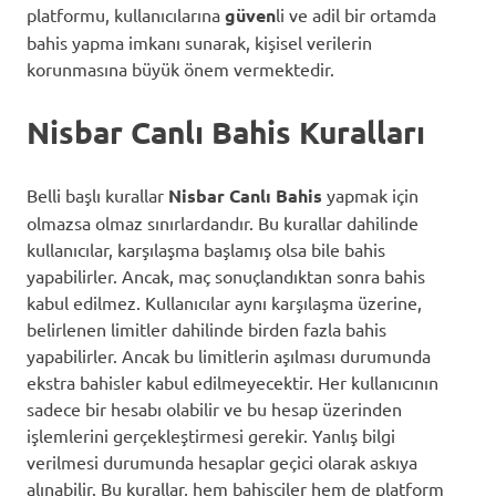
platformu, kullanıcılarına
güven
li ve adil bir ortamda
bahis yapma imkanı sunarak, kişisel verilerin
korunmasına büyük önem vermektedir.
Nisbar Canlı Bahis Kuralları
Belli başlı kurallar
Nisbar Canlı Bahis
yapmak için
olmazsa olmaz sınırlardandır. Bu kurallar dahilinde
kullanıcılar, karşılaşma başlamış olsa bile bahis
yapabilirler. Ancak, maç sonuçlandıktan sonra bahis
kabul edilmez. Kullanıcılar aynı karşılaşma üzerine,
belirlenen limitler dahilinde birden fazla bahis
yapabilirler. Ancak bu limitlerin aşılması durumunda
ekstra bahisler kabul edilmeyecektir. Her kullanıcının
sadece bir hesabı olabilir ve bu hesap üzerinden
işlemlerini gerçekleştirmesi gerekir. Yanlış bilgi
verilmesi durumunda hesaplar geçici olarak askıya
alınabilir. Bu kurallar, hem bahisçiler hem de platform