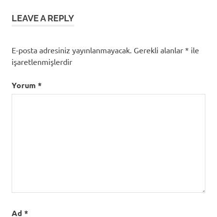
LEAVE A REPLY
E-posta adresiniz yayınlanmayacak.
Gerekli alanlar
*
ile
işaretlenmişlerdir
Yorum
*
Ad
*