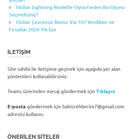
Nisbar Lightning Roulette Oyna Neden Bu Oyunu
Seçmelisiniz?
Nisbar Çevrimsiz Bonus Var Mı? Yenilikler ve
Fırsatlar 2026 Yılı İçin
İLETIŞIM
Site sahibi ile iletişime geçmek için aşağıda yer alan
yöntemleri kullanabilirsiniz.
Teams üzerinden mesaj göndermek için
Tıklayın
E-posta
göndermek için
bahisrehberim7@gmail.com
adresini kullanın.
ÖNERILEN SITELER