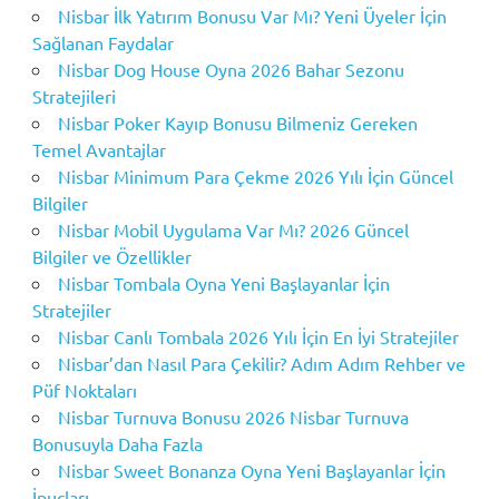
Nisbar İlk Yatırım Bonusu Var Mı? Yeni Üyeler İçin
Sağlanan Faydalar
Nisbar Dog House Oyna 2026 Bahar Sezonu
Stratejileri
Nisbar Poker Kayıp Bonusu Bilmeniz Gereken
Temel Avantajlar
Nisbar Minimum Para Çekme 2026 Yılı İçin Güncel
Bilgiler
Nisbar Mobil Uygulama Var Mı? 2026 Güncel
Bilgiler ve Özellikler
Nisbar Tombala Oyna Yeni Başlayanlar İçin
Stratejiler
Nisbar Canlı Tombala 2026 Yılı İçin En İyi Stratejiler
Nisbar’dan Nasıl Para Çekilir? Adım Adım Rehber ve
Püf Noktaları
Nisbar Turnuva Bonusu 2026 Nisbar Turnuva
Bonusuyla Daha Fazla
Nisbar Sweet Bonanza Oyna Yeni Başlayanlar İçin
İpuçları