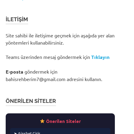
İLETIŞIM
Site sahibi ile iletişime geçmek için aşağıda yer alan
yöntemleri kullanabilirsiniz.
Teams üzerinden mesaj göndermek için
Tıklayın
E-posta
göndermek için
bahisrehberim7@gmail.com
adresini kullanın.
ÖNERILEN SITELER
Önerilen Siteler
➤ Ajaxbet Giriş