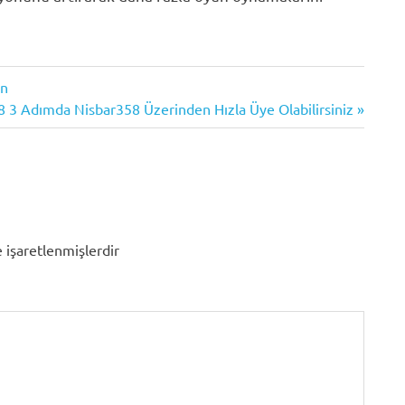
ın
8 3 Adımda Nisbar358 Üzerinden Hızla Üye Olabilirsiniz
e işaretlenmişlerdir