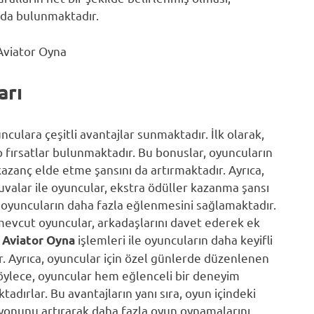
ıda bulunmaktadır.
arı
nculara çeşitli avantajlar sunmaktadır. İlk olarak,
zip fırsatlar bulunmaktadır. Bu bonuslar, oyuncuların
azanç elde etme şansını da artırmaktadır. Ayrıca,
uvalar ile oyuncular, ekstra ödüller kazanma şansı
rak oyuncuların daha fazla eğlenmesini sağlamaktadır.
mevcut oyuncular, arkadaşlarını davet ederek ek
işlemleri ile oyuncuların daha keyifli
Aviator Oyna
. Ayrıca, oyuncular için özel günlerde düzenlenen
öylece, oyuncular hem eğlenceli bir deneyim
dırlar. Bu avantajların yanı sıra, oyun içindeki
syonunu artırarak daha fazla oyun oynamalarını