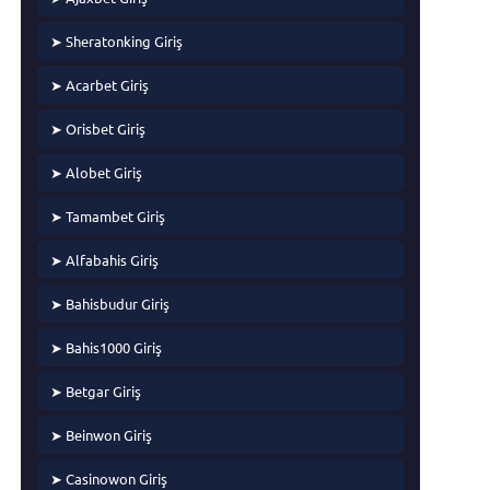
➤ Sheratonking Giriş
➤ Acarbet Giriş
➤ Orisbet Giriş
➤ Alobet Giriş
➤ Tamambet Giriş
➤ Alfabahis Giriş
➤ Bahisbudur Giriş
➤ Bahis1000 Giriş
➤ Betgar Giriş
➤ Beinwon Giriş
➤ Casinowon Giriş