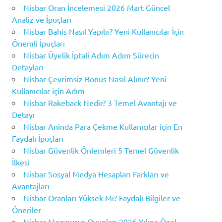
Nisbar Oran İncelemesi 2026 Mart Güncel
Analiz ve İpuçları
Nisbar Bahis Nasıl Yapılır? Yeni Kullanıcılar İçin
Önemli İpuçları
Nisbar Üyelik İptali Adım Adım Sürecin
Detayları
Nisbar Çevrimsiz Bonus Nasıl Alınır? Yeni
Kullanıcılar için Adım
Nisbar Rakeback Nedir? 3 Temel Avantajı ve
Detayı
Nisbar Aninda Para Çekme Kullanıcılar için En
Faydalı İpuçları
Nisbar Güvenlik Önlemleri 5 Temel Güvenlik
İlkesi
Nisbar Sosyal Medya Hesapları Farkları ve
Avantajları
Nisbar Oranları Yüksek Mı? Faydalı Bilgiler ve
Öneriler
Nisbar Megaways Oyunları 2026 Yılına Özel