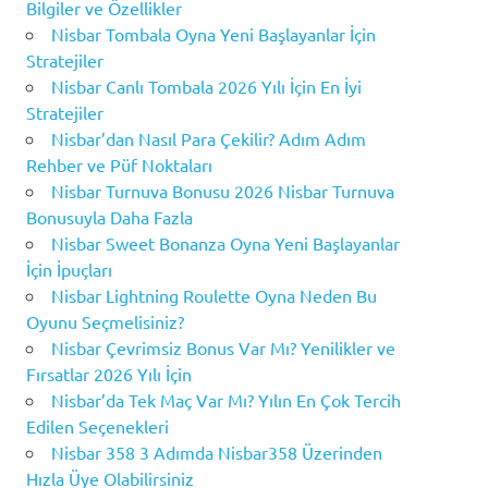
Bilgiler ve Özellikler
Nisbar Tombala Oyna Yeni Başlayanlar İçin
Stratejiler
Nisbar Canlı Tombala 2026 Yılı İçin En İyi
Stratejiler
Nisbar’dan Nasıl Para Çekilir? Adım Adım
Rehber ve Püf Noktaları
Nisbar Turnuva Bonusu 2026 Nisbar Turnuva
Bonusuyla Daha Fazla
Nisbar Sweet Bonanza Oyna Yeni Başlayanlar
İçin İpuçları
Nisbar Lightning Roulette Oyna Neden Bu
Oyunu Seçmelisiniz?
Nisbar Çevrimsiz Bonus Var Mı? Yenilikler ve
Fırsatlar 2026 Yılı İçin
Nisbar’da Tek Maç Var Mı? Yılın En Çok Tercih
Edilen Seçenekleri
Nisbar 358 3 Adımda Nisbar358 Üzerinden
Hızla Üye Olabilirsiniz