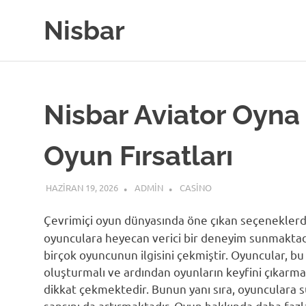
Skip
Nisbar
to
content
Nisbar Aviator Oyna
Oyun Fırsatları
HAZIRAN 19, 2026
ADMIN
CASINO
Çevrimiçi oyun dünyasında öne çıkan seçeneklerd
oyunculara heyecan verici bir deneyim sunmaktadı
birçok oyuncunun ilgisini çekmiştir. Oyuncular, 
oluşturmalı ve ardından oyunların keyfini çıkarmalı
dikkat çekmektedir. Bunun yanı sıra, oyunculara s
şansını da artırmaktadır. Oyun hakkında daha fazla