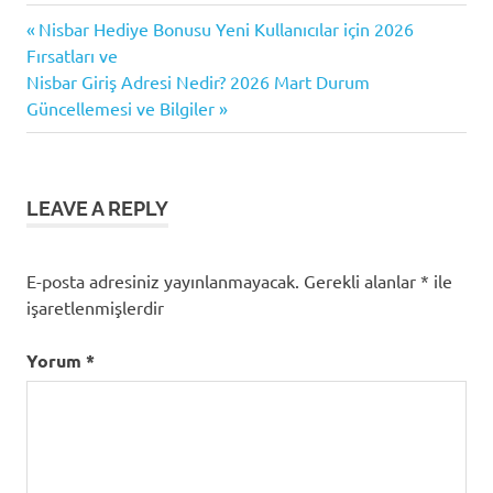
Nisbar
Previous
Yazı
Nisbar Hediye Bonusu Yeni Kullanıcılar için 2026
344
Post:
Fırsatları ve
gezinmesi
Nisbar
Next
Nisbar Giriş Adresi Nedir? 2026 Mart Durum
345
Post:
Güncellemesi ve Bilgiler
Nisbar
346
Nisbar
LEAVE A REPLY
347
Nisbar
348
E-posta adresiniz yayınlanmayacak.
Gerekli alanlar
*
ile
işaretlenmişlerdir
Yorum
*