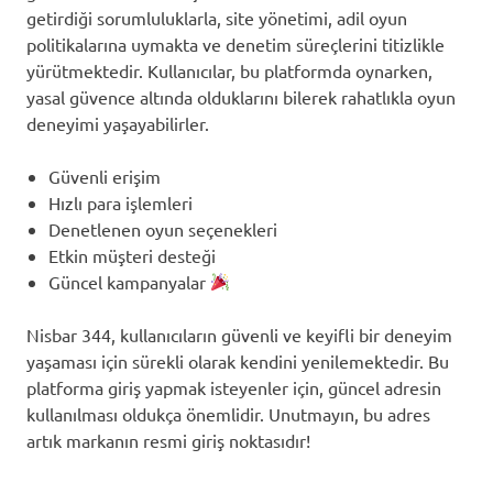
getirdiği sorumluluklarla, site yönetimi, adil oyun
politikalarına uymakta ve denetim süreçlerini titizlikle
yürütmektedir. Kullanıcılar, bu platformda oynarken,
yasal güvence altında olduklarını bilerek rahatlıkla oyun
deneyimi yaşayabilirler.
Güvenli erişim
Hızlı para işlemleri
Denetlenen oyun seçenekleri
Etkin müşteri desteği
Güncel kampanyalar
Nisbar 344, kullanıcıların güvenli ve keyifli bir deneyim
yaşaması için sürekli olarak kendini yenilemektedir. Bu
platforma giriş yapmak isteyenler için, güncel adresin
kullanılması oldukça önemlidir. Unutmayın, bu adres
artık markanın resmi giriş noktasıdır!