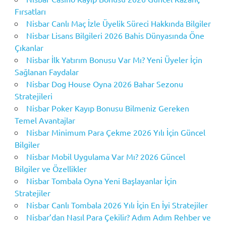
Fırsatları
Nisbar Canlı Maç İzle Üyelik Süreci Hakkında Bilgiler
Nisbar Lisans Bilgileri 2026 Bahis Dünyasında Öne
Çıkanlar
Nisbar İlk Yatırım Bonusu Var Mı? Yeni Üyeler İçin
Sağlanan Faydalar
Nisbar Dog House Oyna 2026 Bahar Sezonu
Stratejileri
Nisbar Poker Kayıp Bonusu Bilmeniz Gereken
Temel Avantajlar
Nisbar Minimum Para Çekme 2026 Yılı İçin Güncel
Bilgiler
Nisbar Mobil Uygulama Var Mı? 2026 Güncel
Bilgiler ve Özellikler
Nisbar Tombala Oyna Yeni Başlayanlar İçin
Stratejiler
Nisbar Canlı Tombala 2026 Yılı İçin En İyi Stratejiler
Nisbar’dan Nasıl Para Çekilir? Adım Adım Rehber ve