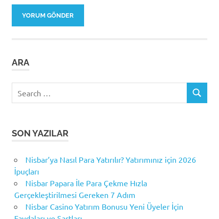
ARA
Search
SEARCH
for:
SON YAZILAR
Nisbar’ya Nasıl Para Yatırılır? Yatırımınız için 2026
İpuçları
Nisbar Papara İle Para Çekme Hızla
Gerçekleştirilmesi Gereken 7 Adım
Nisbar Casino Yatırım Bonusu Yeni Üyeler İçin
Faydaları ve Şartları