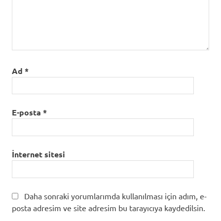
Ad
*
E-posta
*
İnternet sitesi
Daha sonraki yorumlarımda kullanılması için adım, e-
posta adresim ve site adresim bu tarayıcıya kaydedilsin.