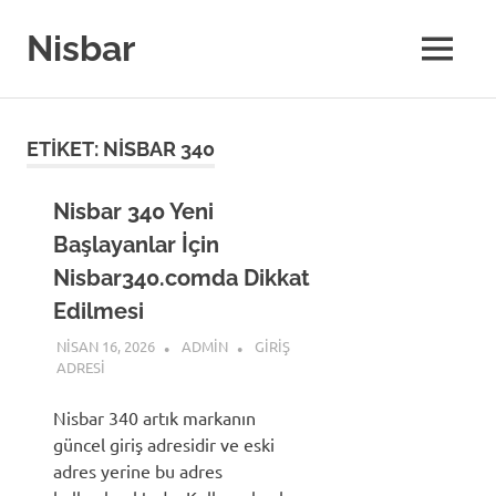
Skip
to
Nisbar
MENU
content
ETIKET:
NISBAR 340
Nisbar 340 Yeni
Başlayanlar İçin
Nisbar340.comda Dikkat
Edilmesi
NISAN 16, 2026
ADMIN
GIRIŞ
ADRESI
Nisbar 340 artık markanın
güncel giriş adresidir ve eski
adres yerine bu adres