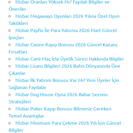
Nisbar Oranları Yüksek Mı? Faydalı Bilgiler ve
Öneriler
Nisbar Megaways Oyunları 2026 Yılına Özel Oyun
Taktikleri
Nisbar Payfix İle Para Yatırma 2026 Mart Güncel
İpuçları
Nisbar Casino Kayıp Bonusu 2026 Güncel Kazanç
Fırsatları
Nisbar Canlı Maç İzle Üyelik Süreci Hakkında Bilgiler
Nisbar Lisans Bilgileri 2026 Bahis Dünyasında Öne
Çıkanlar
Nisbar İlk Yatırım Bonusu Var Mı? Yeni Üyeler İçin
Sağlanan Faydalar
Nisbar Dog House Oyna 2026 Bahar Sezonu
Stratejileri
Nisbar Poker Kayıp Bonusu Bilmeniz Gereken
Temel Avantajlar
Nisbar Minimum Para Çekme 2026 Yılı İçin Güncel
Bilgiler