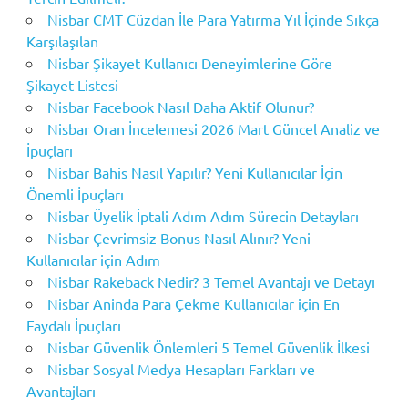
Nisbar CMT Cüzdan İle Para Yatırma Yıl İçinde Sıkça
Karşılaşılan
Nisbar Şikayet Kullanıcı Deneyimlerine Göre
Şikayet Listesi
Nisbar Facebook Nasıl Daha Aktif Olunur?
Nisbar Oran İncelemesi 2026 Mart Güncel Analiz ve
İpuçları
Nisbar Bahis Nasıl Yapılır? Yeni Kullanıcılar İçin
Önemli İpuçları
Nisbar Üyelik İptali Adım Adım Sürecin Detayları
Nisbar Çevrimsiz Bonus Nasıl Alınır? Yeni
Kullanıcılar için Adım
Nisbar Rakeback Nedir? 3 Temel Avantajı ve Detayı
Nisbar Aninda Para Çekme Kullanıcılar için En
Faydalı İpuçları
Nisbar Güvenlik Önlemleri 5 Temel Güvenlik İlkesi
Nisbar Sosyal Medya Hesapları Farkları ve
Avantajları