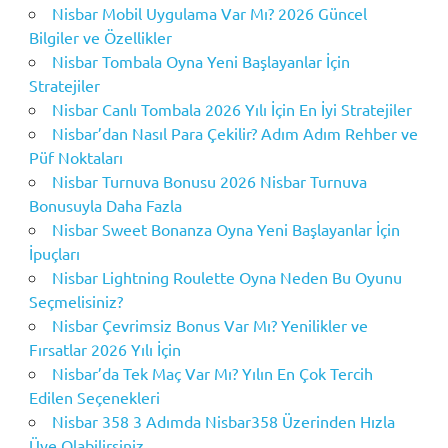
Nisbar Mobil Uygulama Var Mı? 2026 Güncel
Bilgiler ve Özellikler
Nisbar Tombala Oyna Yeni Başlayanlar İçin
Stratejiler
Nisbar Canlı Tombala 2026 Yılı İçin En İyi Stratejiler
Nisbar’dan Nasıl Para Çekilir? Adım Adım Rehber ve
Püf Noktaları
Nisbar Turnuva Bonusu 2026 Nisbar Turnuva
Bonusuyla Daha Fazla
Nisbar Sweet Bonanza Oyna Yeni Başlayanlar İçin
İpuçları
Nisbar Lightning Roulette Oyna Neden Bu Oyunu
Seçmelisiniz?
Nisbar Çevrimsiz Bonus Var Mı? Yenilikler ve
Fırsatlar 2026 Yılı İçin
Nisbar’da Tek Maç Var Mı? Yılın En Çok Tercih
Edilen Seçenekleri
Nisbar 358 3 Adımda Nisbar358 Üzerinden Hızla
Üye Olabilirsiniz