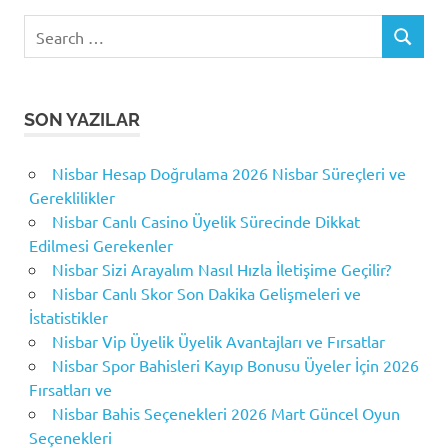
Search
SEARCH
for:
SON YAZILAR
Nisbar Hesap Doğrulama 2026 Nisbar Süreçleri ve
Gereklilikler
Nisbar Canlı Casino Üyelik Sürecinde Dikkat
Edilmesi Gerekenler
Nisbar Sizi Arayalım Nasıl Hızla İletişime Geçilir?
Nisbar Canlı Skor Son Dakika Gelişmeleri ve
İstatistikler
Nisbar Vip Üyelik Üyelik Avantajları ve Fırsatlar
Nisbar Spor Bahisleri Kayıp Bonusu Üyeler İçin 2026
Fırsatları ve
Nisbar Bahis Seçenekleri 2026 Mart Güncel Oyun
Seçenekleri