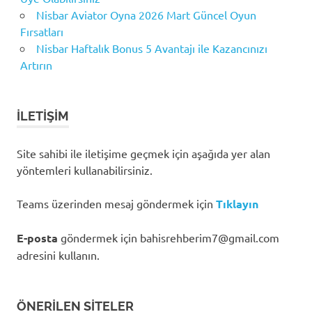
Nisbar Aviator Oyna 2026 Mart Güncel Oyun
Fırsatları
Nisbar Haftalık Bonus 5 Avantajı ile Kazancınızı
Artırın
İLETIŞIM
Site sahibi ile iletişime geçmek için aşağıda yer alan
yöntemleri kullanabilirsiniz.
Teams üzerinden mesaj göndermek için
Tıklayın
E-posta
göndermek için
bahisrehberim7@gmail.com
adresini kullanın.
ÖNERILEN SITELER